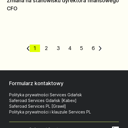
Zmiana na stanowisku dyrektora finansowego
CFO
1
2
3
4
5
6
Formularz kontaktowy
Polityka prywatności Services Gdańsk
Saferoad Services Gdańsk [Kabex]
Saferoad Services PL [Grawil]
Polityka prywatności i klauzule Services PL