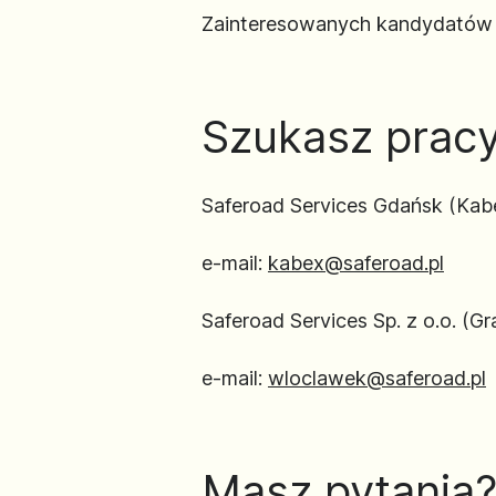
Zainteresowanych kandydatów p
Szukasz pracy
Saferoad Services Gdańsk (Kab
e-mail:
kabex@saferoad.pl
Saferoad Services Sp. z o.o. (Gra
e-mail:
wloclawek@saferoad.pl
Masz pytania? 